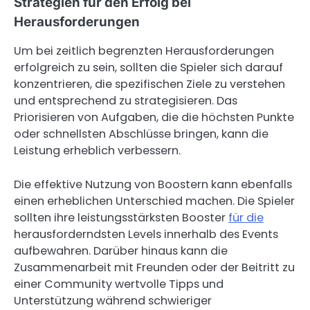
Strategien für den Erfolg bei
Herausforderungen
Um bei zeitlich begrenzten Herausforderungen
erfolgreich zu sein, sollten die Spieler sich darauf
konzentrieren, die spezifischen Ziele zu verstehen
und entsprechend zu strategisieren. Das
Priorisieren von Aufgaben, die die höchsten Punkte
oder schnellsten Abschlüsse bringen, kann die
Leistung erheblich verbessern.
Die effektive Nutzung von Boostern kann ebenfalls
einen erheblichen Unterschied machen. Die Spieler
sollten ihre leistungsstärksten Booster
für die
herausforderndsten Levels innerhalb des Events
aufbewahren. Darüber hinaus kann die
Zusammenarbeit mit Freunden oder der Beitritt zu
einer Community wertvolle Tipps und
Unterstützung während schwieriger