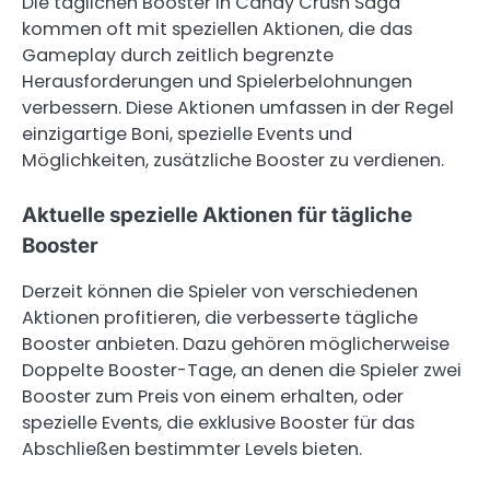
Die täglichen Booster in Candy Crush Saga
kommen oft mit speziellen Aktionen, die das
Gameplay durch zeitlich begrenzte
Herausforderungen und Spielerbelohnungen
verbessern. Diese Aktionen umfassen in der Regel
einzigartige Boni, spezielle Events und
Möglichkeiten, zusätzliche Booster zu verdienen.
Aktuelle spezielle Aktionen für tägliche
Booster
Derzeit können die Spieler von verschiedenen
Aktionen profitieren, die verbesserte tägliche
Booster anbieten. Dazu gehören möglicherweise
Doppelte Booster-Tage, an denen die Spieler zwei
Booster zum Preis von einem erhalten, oder
spezielle Events, die exklusive Booster für das
Abschließen bestimmter Levels bieten.