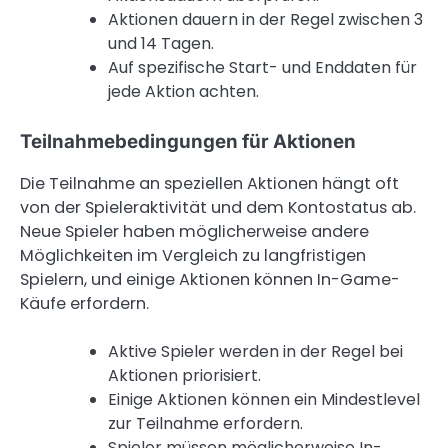
Aktionen dauern in der Regel zwischen 3
und 14 Tagen.
Auf spezifische Start- und Enddaten für
jede Aktion achten.
Teilnahmebedingungen für Aktionen
Die Teilnahme an speziellen Aktionen hängt oft
von der Spieleraktivität und dem Kontostatus ab.
Neue Spieler haben möglicherweise andere
Möglichkeiten im Vergleich zu langfristigen
Spielern, und einige Aktionen können In-Game-
Käufe erfordern.
Aktive Spieler werden in der Regel bei
Aktionen priorisiert.
Einige Aktionen können ein Mindestlevel
zur Teilnahme erfordern.
Spieler müssen möglicherweise In-