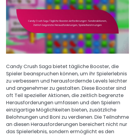
Candy Crush Saga bietet tägliche Booster, die
Spieler beanspruchen können, um ihr Spielerlebnis
zu verbessern und herausfordernde Levels leichter
und angenehmer zu gestalten. Diese Booster sind
oft Teil spezieller Aktionen, die zeitlich begrenzte
Herausforderungen umfassen und den Spielern
einzigartige Möglichkeiten bieten, zusätzliche
Belohnungen und Boni zu verdienen. Die Teilnahme
an diesen Herausforderungen bereichert nicht nur
das Spielerlebnis, sondern ermöglicht es den