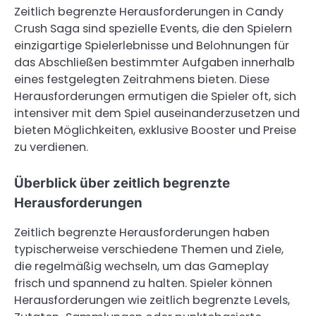
Zeitlich begrenzte Herausforderungen in Candy
Crush Saga sind spezielle Events, die den Spielern
einzigartige Spielerlebnisse und Belohnungen für
das Abschließen bestimmter Aufgaben innerhalb
eines festgelegten Zeitrahmens bieten. Diese
Herausforderungen ermutigen die Spieler oft, sich
intensiver mit dem Spiel auseinanderzusetzen und
bieten Möglichkeiten, exklusive Booster und Preise
zu verdienen.
Überblick über zeitlich begrenzte
Herausforderungen
Zeitlich begrenzte Herausforderungen haben
typischerweise verschiedene Themen und Ziele,
die regelmäßig wechseln, um das Gameplay
frisch und spannend zu halten. Spieler können
Herausforderungen wie zeitlich begrenzte Levels,