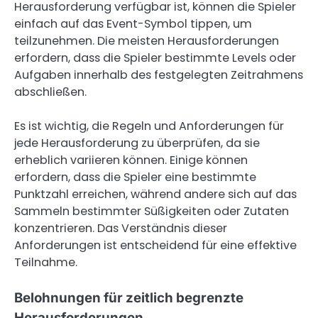
Herausforderung verfügbar ist, können die Spieler
einfach auf das Event-Symbol tippen, um
teilzunehmen. Die meisten Herausforderungen
erfordern, dass die Spieler bestimmte Levels oder
Aufgaben innerhalb des festgelegten Zeitrahmens
abschließen.
Es ist wichtig, die Regeln und Anforderungen für
jede Herausforderung zu überprüfen, da sie
erheblich variieren können. Einige können
erfordern, dass die Spieler eine bestimmte
Punktzahl erreichen, während andere sich auf das
Sammeln bestimmter Süßigkeiten oder Zutaten
konzentrieren. Das Verständnis dieser
Anforderungen ist entscheidend für eine effektive
Teilnahme.
Belohnungen für zeitlich begrenzte
Herausforderungen