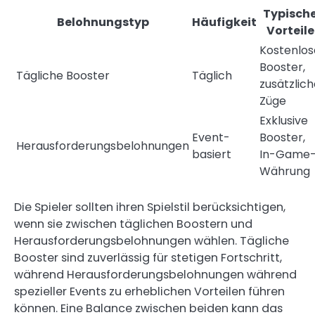
Typisch
Belohnungstyp
Häufigkeit
Vorteile
Kostenlos
Booster,
Tägliche Booster
Täglich
zusätzlic
Züge
Exklusive
Event-
Booster,
Herausforderungsbelohnungen
basiert
In-Game
Währung
Die Spieler sollten ihren Spielstil berücksichtigen,
wenn sie zwischen täglichen Boostern und
Herausforderungsbelohnungen wählen. Tägliche
Booster sind zuverlässig für stetigen Fortschritt,
während Herausforderungsbelohnungen während
spezieller Events zu erheblichen Vorteilen führen
können. Eine Balance zwischen beiden kann das