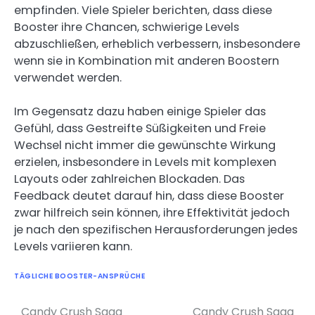
empfinden. Viele Spieler berichten, dass diese
Booster ihre Chancen, schwierige Levels
abzuschließen, erheblich verbessern, insbesondere
wenn sie in Kombination mit anderen Boostern
verwendet werden.
Im Gegensatz dazu haben einige Spieler das
Gefühl, dass Gestreifte Süßigkeiten und Freie
Wechsel nicht immer die gewünschte Wirkung
erzielen, insbesondere in Levels mit komplexen
Layouts oder zahlreichen Blockaden. Das
Feedback deutet darauf hin, dass diese Booster
zwar hilfreich sein können, ihre Effektivität jedoch
je nach den spezifischen Herausforderungen jedes
Levels variieren kann.
TÄGLICHE BOOSTER-ANSPRÜCHE
Candy Crush Saga
Candy Crush Saga