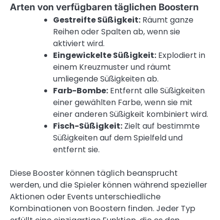
Arten von verfügbaren täglichen Boostern
Gestreifte Süßigkeit:
Räumt ganze
Reihen oder Spalten ab, wenn sie
aktiviert wird.
Eingewickelte Süßigkeit:
Explodiert in
einem Kreuzmuster und räumt
umliegende Süßigkeiten ab.
Farb-Bombe:
Entfernt alle Süßigkeiten
einer gewählten Farbe, wenn sie mit
einer anderen Süßigkeit kombiniert wird.
Fisch-Süßigkeit:
Zielt auf bestimmte
Süßigkeiten auf dem Spielfeld und
entfernt sie.
Diese Booster können täglich beansprucht
werden, und die Spieler können während spezieller
Aktionen oder Events unterschiedliche
Kombinationen von Boostern finden. Jeder Typ