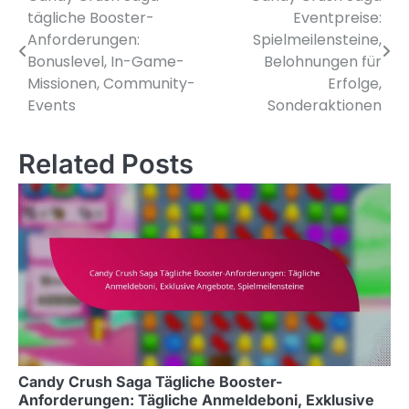
Post
tägliche Booster-
Eventpreise:
navigation
Anforderungen:
Spielmeilensteine,
Bonuslevel, In-Game-
Belohnungen für
Missionen, Community-
Erfolge,
Events
Sonderaktionen
Related Posts
Candy Crush Saga Tägliche Booster-
Anforderungen: Tägliche Anmeldeboni, Exklusive