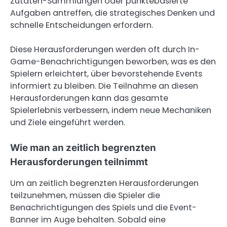
Zutaten-Sammlungen oder punktebasierte
Aufgaben antreffen, die strategisches Denken und
schnelle Entscheidungen erfordern.
Diese Herausforderungen werden oft durch In-
Game-Benachrichtigungen beworben, was es den
Spielern erleichtert, über bevorstehende Events
informiert zu bleiben. Die Teilnahme an diesen
Herausforderungen kann das gesamte
Spielerlebnis verbessern, indem neue Mechaniken
und Ziele eingeführt werden.
Wie man an zeitlich begrenzten
Herausforderungen teilnimmt
Um an zeitlich begrenzten Herausforderungen
teilzunehmen, müssen die Spieler die
Benachrichtigungen des Spiels und die Event-
Banner im Auge behalten. Sobald eine