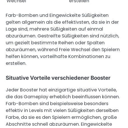
Wechsel
erstellen
Farb-Bomben und Eingewickelte Süßigkeiten
gelten allgemein als die effektivsten, da sie in der
Lage sind, mehrere Süßigkeiten auf einmal
abzuräumen. Gestreifte Süßigkeiten sind nützlich,
um gezielt bestimmte Reihen oder Spalten
abzuräumen, während Freie Wechsel den Spielern
helfen können, vorteilhafte Kombinationen zu
erstellen.
Situative Vorteile verschiedener Booster
Jeder Booster hat einzigartige situative Vorteile,
die das Gameplay erheblich beeinflussen können.
Farb-Bomben sind beispielsweise besonders
effektiv in Levels mit vielen Süßigkeiten derselben
Farbe, da sie es den Spielern ermöglichen, große
Abschnitte schnell abzuräumen. Eingewickelte