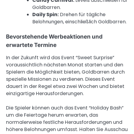
Candy Carnival:
Levels abschließen für
Goldbarren.
Daily Spin:
Drehen für tägliche
Belohnungen, einschließlich Goldbarren.
Bevorstehende Werbeaktionen und
erwartete Termine
In der Zukunft wird das Event “Sweet Surprise”
voraussichtlich nächsten Monat starten und den
Spielern die Möglichkeit bieten, Goldbarren durch
spezielle Missionen zu verdienen. Dieses Event
dauert in der Regel etwa zwei Wochen und bietet
einzigartige Herausforderungen.
Die Spieler können auch das Event “Holiday Bash”
um die Feiertage herum erwarten, das
normalerweise festliche Herausforderungen und
höhere Belohnungen umfasst. Halten Sie Ausschau