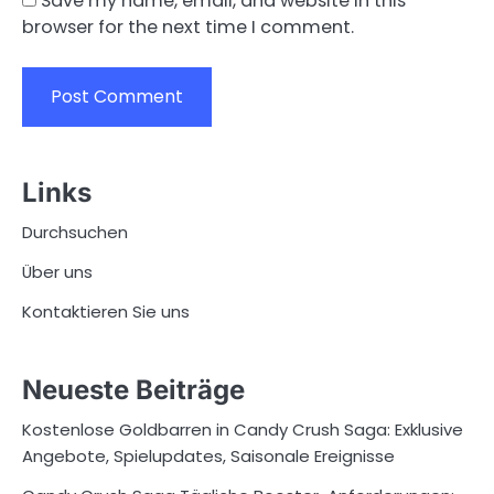
Save my name, email, and website in this
browser for the next time I comment.
Links
Durchsuchen
Über uns
Kontaktieren Sie uns
Neueste Beiträge
Kostenlose Goldbarren in Candy Crush Saga: Exklusive
Angebote, Spielupdates, Saisonale Ereignisse