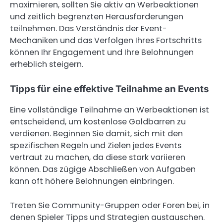
maximieren, sollten Sie aktiv an Werbeaktionen
und zeitlich begrenzten Herausforderungen
teilnehmen. Das Verständnis der Event-
Mechaniken und das Verfolgen Ihres Fortschritts
können Ihr Engagement und Ihre Belohnungen
erheblich steigern.
Tipps für eine effektive Teilnahme an Events
Eine vollständige Teilnahme an Werbeaktionen ist
entscheidend, um kostenlose Goldbarren zu
verdienen. Beginnen Sie damit, sich mit den
spezifischen Regeln und Zielen jedes Events
vertraut zu machen, da diese stark variieren
können. Das zügige Abschließen von Aufgaben
kann oft höhere Belohnungen einbringen.
Treten Sie Community-Gruppen oder Foren bei, in
denen Spieler Tipps und Strategien austauschen.