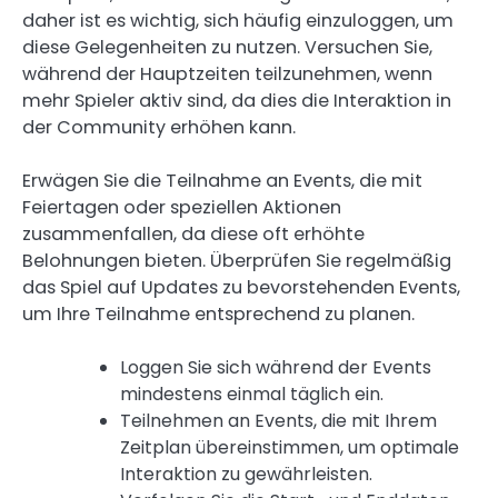
daher ist es wichtig, sich häufig einzuloggen, um
diese Gelegenheiten zu nutzen. Versuchen Sie,
während der Hauptzeiten teilzunehmen, wenn
mehr Spieler aktiv sind, da dies die Interaktion in
der Community erhöhen kann.
Erwägen Sie die Teilnahme an Events, die mit
Feiertagen oder speziellen Aktionen
zusammenfallen, da diese oft erhöhte
Belohnungen bieten. Überprüfen Sie regelmäßig
das Spiel auf Updates zu bevorstehenden Events,
um Ihre Teilnahme entsprechend zu planen.
Loggen Sie sich während der Events
mindestens einmal täglich ein.
Teilnehmen an Events, die mit Ihrem
Zeitplan übereinstimmen, um optimale
Interaktion zu gewährleisten.