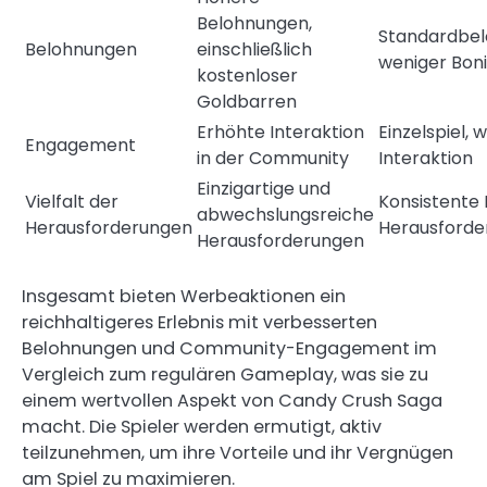
Belohnungen,
Standardbel
Belohnungen
einschließlich
weniger Boni
kostenloser
Goldbarren
Erhöhte Interaktion
Einzelspiel, 
Engagement
in der Community
Interaktion
Einzigartige und
Vielfalt der
Konsistente 
abwechslungsreiche
Herausforderungen
Herausforde
Herausforderungen
Insgesamt bieten Werbeaktionen ein
reichhaltigeres Erlebnis mit verbesserten
Belohnungen und Community-Engagement im
Vergleich zum regulären Gameplay, was sie zu
einem wertvollen Aspekt von Candy Crush Saga
macht. Die Spieler werden ermutigt, aktiv
teilzunehmen, um ihre Vorteile und ihr Vergnügen
am Spiel zu maximieren.