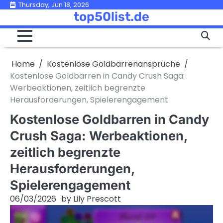
Skip
Thursday, Jun 18, 2026
top50list.de
to
content
Home
Kostenlose Goldbarrenansprüche
Kostenlose Goldbarren in Candy Crush Saga:
Werbeaktionen, zeitlich begrenzte
Herausforderungen, Spielerengagement
Kostenlose Goldbarren in Candy
Crush Saga: Werbeaktionen,
zeitlich begrenzte
Herausforderungen,
Spielerengagement
06/03/2026
by
Lily Prescott