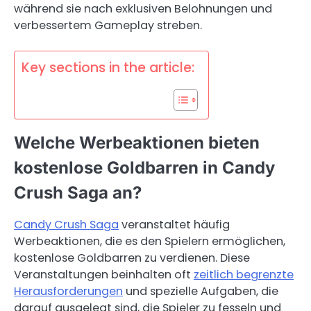
während sie nach exklusiven Belohnungen und
verbessertem Gameplay streben.
Key sections in the article:
Welche Werbeaktionen bieten
kostenlose Goldbarren in Candy
Crush Saga an?
Candy Crush Saga
veranstaltet häufig
Werbeaktionen, die es den Spielern ermöglichen,
kostenlose Goldbarren zu verdienen. Diese
Veranstaltungen beinhalten oft
zeitlich begrenzte
Herausforderungen
und spezielle Aufgaben, die
darauf ausgelegt sind, die Spieler zu fesseln und