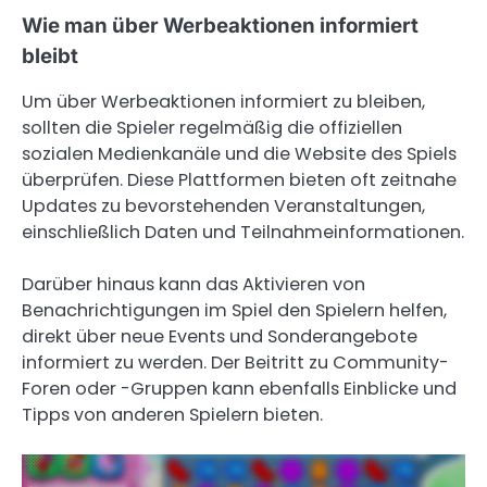
Wie man über Werbeaktionen informiert
bleibt
Um über Werbeaktionen informiert zu bleiben,
sollten die Spieler regelmäßig die offiziellen
sozialen Medienkanäle und die Website des Spiels
überprüfen. Diese Plattformen bieten oft zeitnahe
Updates zu bevorstehenden Veranstaltungen,
einschließlich Daten und Teilnahmeinformationen.
Darüber hinaus kann das Aktivieren von
Benachrichtigungen im Spiel den Spielern helfen,
direkt über neue Events und Sonderangebote
informiert zu werden. Der Beitritt zu Community-
Foren oder -Gruppen kann ebenfalls Einblicke und
Tipps von anderen Spielern bieten.