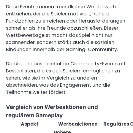
Diese Events können freundlichen Wettbewerb
entfachen, der die Spieler motiviert, höhere
Punktzahlen zu erreichen oder Herausforderungen
schneller als ihre Freunde abzuschließen. Dieser
Wettbewerbsgeist macht das Spiel nicht nur
spannender, sondern stärkt auch die sozialen
Bindungen innerhalb der Gaming-Community.
Darüber hinaus beinhalten Community-Events oft
Bestenlisten, die es den Spielern ermöglichen zu
sehen, wie sie im Vergleich zu anderen
abschneiden, was das Engagement und die
Teilnahme weiter fördert.
Vergleich von Werbeaktionen und
regulärem Gameplay
Aspekt
Werbeaktionen
Reguläres 
Höhere