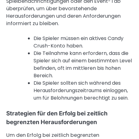
Spielbenachrichtigungen oder den Event-Tab
überprüfen, um über bevorstehende
Herausforderungen und deren Anforderungen
informiert zu bleiben.
Die Spieler müssen ein aktives Candy
Crush-Konto haben.
Die Teilnahme kann erfordern, dass die
Spieler sich auf einem bestimmten Level
befinden, oft im mittleren bis hohen
Bereich.
Die Spieler sollten sich während des
Herausforderungszeitraums einloggen,
um für Belohnungen berechtigt zu sein.
Strategien für den Erfolg bei zeitlich
begrenzten Herausforderungen
Um den Erfolg bei zeitlich begrenzten